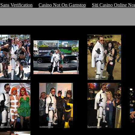
Sans Verification
Casino Not On Gamstop
Siti Casino Online N