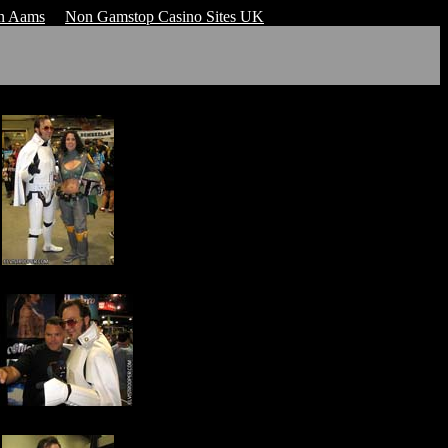
on Aams
Non Gamstop Casino Sites UK