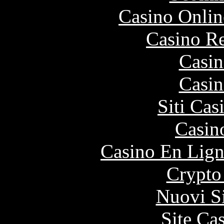
Casino Onlin
Casino Re
Casin
Casin
Siti Ca
Casin
Casino En Lign
Crypto
Nuovi S
Site Ca