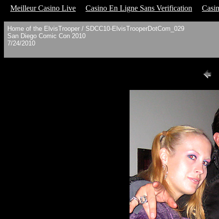
Meilleur Casino Live
Casino En Ligne Sans Verification
Casi
Home of the ElvisTrooper / SDCC10-ElvisTrooperDotCom_029
San Diego Comic Con 2010
7/24/2010