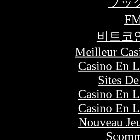
ブッ
F
비트코
Meilleur Cas
Casino En L
Sites De
Casino En L
Casino En L
Nouveau Jeu
Scomm