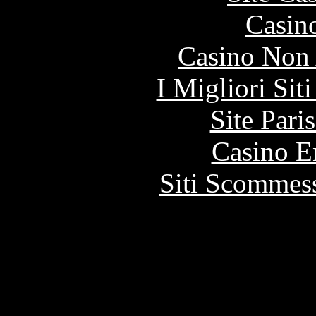
Casin
Casino Non
I Migliori Si
Site Pari
Casino E
Siti Scommes