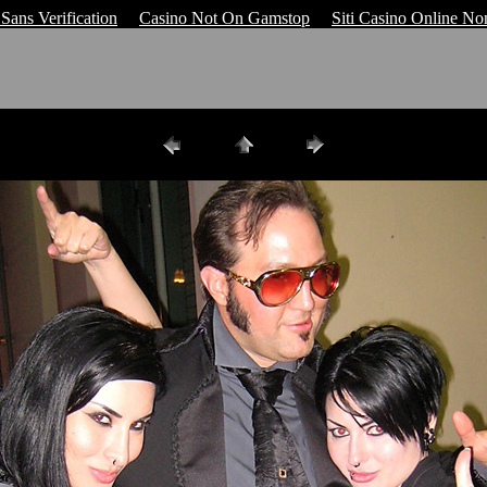
Sans Verification
Casino Not On Gamstop
Siti Casino Online N