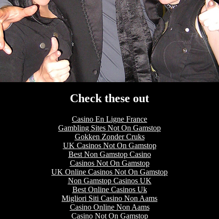
Check these out
Casino En Ligne France
Gambling Sites Not On Gamstop
Gokken Zonder Cruks
UK Casinos Not On Gamstop
Best Non Gamstop Casino
Casinos Not On Gamstop
UK Online Casinos Not On Gamstop
Non Gamstop Casinos UK
Best Online Casinos Uk
Migliori Siti Casino Non Aams
Casino Online Non Aams
Casino Not On Gamstop