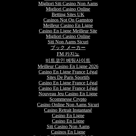
Migliori Siti Casino Non Aams
Migliori Casino Online
Betting Sites UK
Casinos Not On Gamstop
Meilleur Casino En Ligne
Casino En Ligne Meilleur Site
Migliori Casino Online
Siti Non Aams Sicuri
ブック メーカー
FM 카지노
비트코인 베팅사이트
Meilleur Casino En Ligne 2026
Casino En Ligne France Légal
Sites De Paris Sportifs
Casino En Ligne France Légal
Casino En Ligne France Légal
Nouveau Jeu Casino En Ligne
Scommesse Crypto
Casino Online Non Aams Sicuri
Casino Retrait Instantané
Casino En Ligne
Casino En Ligne
Siti Casino Non Aams
Casinos En Ligne