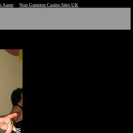
on Aams
Non Gamstop Casino Sites UK