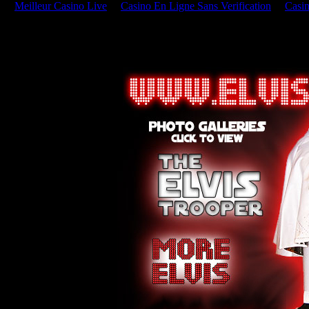
Meilleur Casino Live
Casino En Ligne Sans Verification
Casi