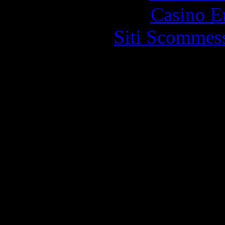
Casino E
Siti Scommes