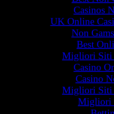
Casinos 
UK Online Cas
Non Gams
Best Onl
Migliori Sit
Casino O
Casino N
Migliori Sit
Migliori
Betti