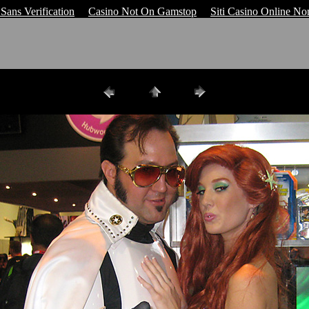
Sans Verification
Casino Not On Gamstop
Siti Casino Online N