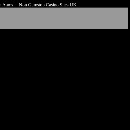
on Aams
Non Gamstop Casino Sites UK