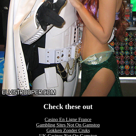
Check these out
Casino En Ligne France
Gambling Sites Not On Gamstop
Gokken Zonder Cruks
UK Casinos Not On Gamstop