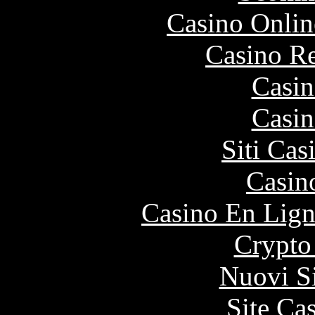
Casino Onlin
Casino Re
Casin
Casin
Siti Ca
Casin
Casino En Lign
Crypto
Nuovi S
Site Ca