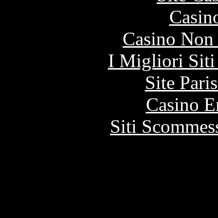
Casin
Casino Non
I Migliori Si
Site Pari
Casino E
Siti Scommes