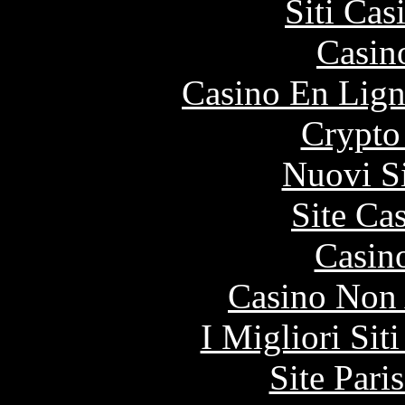
Siti Ca
Casin
Casino En Lign
Crypto
Nuovi S
Site Ca
Casin
Casino Non
I Migliori Si
Site Pari