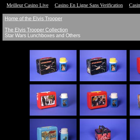
Meilleur Casino Live
Casino En Ligne Sans Verification
Casi
Home of the Elvis Trooper
The Elvis Trooper Collection
Star Wars Lunchboxes and Others