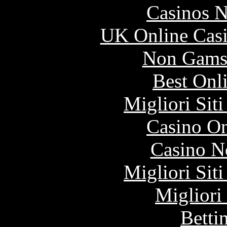
Casinos 
UK Online Cas
Non Gams
Best Onl
Migliori Sit
Casino O
Casino N
Migliori Sit
Migliori
Betti