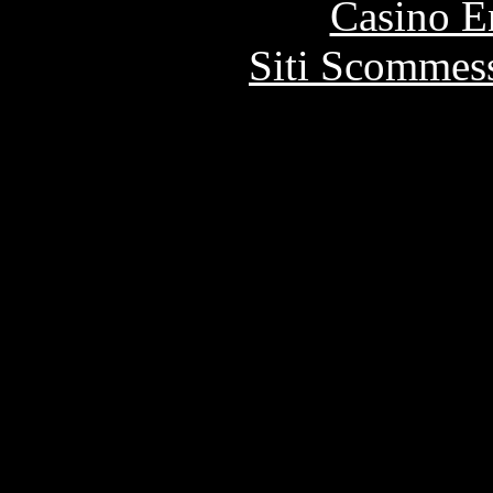
Casino E
Siti Scommes