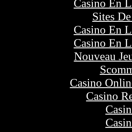
Casino En L
Sites De
Casino En L
Casino En L
Nouveau Jeu
Scomm
Casino Onlin
Casino Re
Casin
Casin