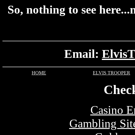
So, nothing to see here..
Email:
Elvis
HOME
ELVIS TROOPER
Check
Casino E
Gambling Sit