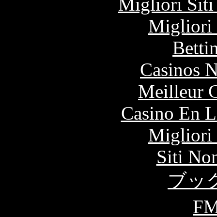
Migliori Sit
Migliori
Betti
Casinos 
Meilleur 
Casino En L
Migliori
Siti No
ブッ
F