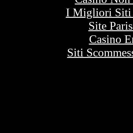
I Migliori Si
Site Pari
Casino E
Siti Scommes