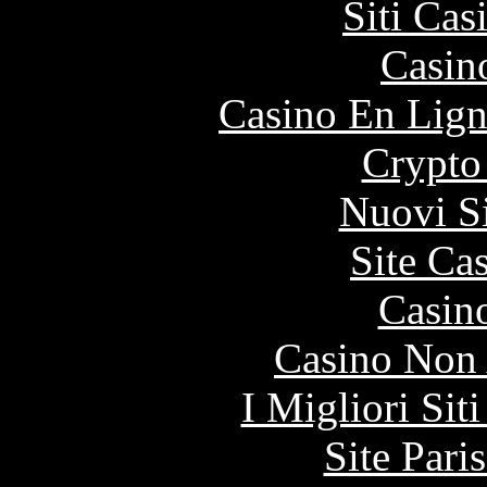
Siti Ca
Casin
Casino En Lign
Crypto
Nuovi S
Site Ca
Casin
Casino Non
I Migliori Si
Site Pari