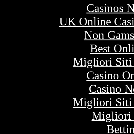
Casinos 
UK Online Cas
Non Gams
Best Onl
Migliori Sit
Casino O
Casino N
Migliori Sit
Migliori
Betti