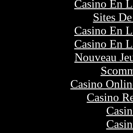
Casino En L
Sites De
Casino En L
Casino En L
Nouveau Jeu
Scomm
Casino Onlin
Casino Re
Casin
Casin