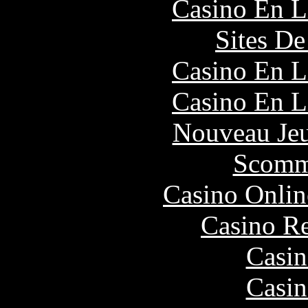
Casino En L
Sites De
Casino En L
Casino En L
Nouveau Jeu
Scomm
Casino Onlin
Casino Re
Casin
Casin