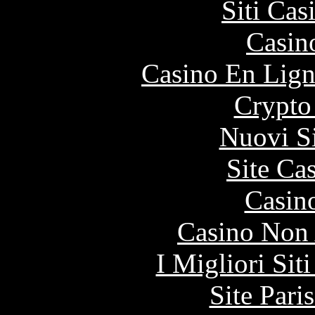
Siti Ca
Casin
Casino En Lign
Crypto
Nuovi S
Site Ca
Casin
Casino Non
I Migliori Si
Site Pari