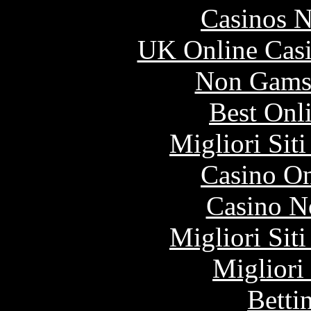
Casinos 
UK Online Cas
Non Gams
Best Onl
Migliori Sit
Casino O
Casino N
Migliori Sit
Migliori
Betti