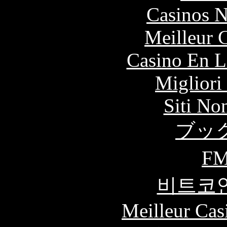
Casinos 
Meilleur 
Casino En L
Migliori
Siti No
ブッ
F
비트코
Meilleur Cas