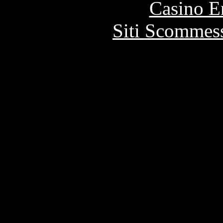
Casino E
Siti Scommes