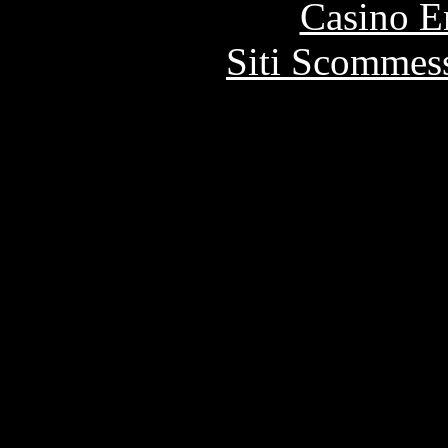
Casino E
Siti Scommes