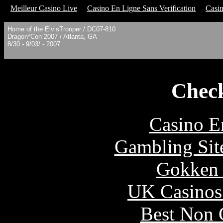
Meilleur Casino Live
Casino En Ligne Sans Verification
Casi
Home of the ElvisTrooper / DC07-810
Dragon*Con 2007 / Atlanta, GA
8/30 - 9/03/ - 2007
Check
Casino E
Gambling Sit
Gokken 
UK Casinos
Best Non 