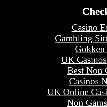
Check
Casino E
Gambling Sit
Gokken 
UK Casinos
Best Non 
Casinos 
UK Online Cas
Non Gams