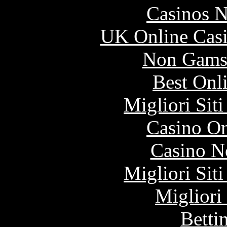
Casinos 
UK Online Cas
Non Gams
Best Onl
Migliori Sit
Casino O
Casino N
Migliori Sit
Migliori
Betti