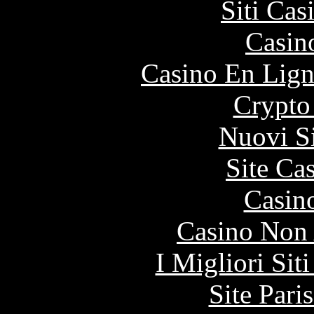
Siti Ca
Casin
Casino En Lign
Crypto
Nuovi S
Site Ca
Casin
Casino Non
I Migliori Si
Site Pari