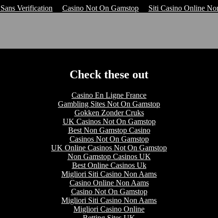
Sans Verification
Casino Not On Gamstop
Siti Casino Online N
Check these out
Casino En Ligne France
Gambling Sites Not On Gamstop
Gokken Zonder Cruks
UK Casinos Not On Gamstop
Best Non Gamstop Casino
Casinos Not On Gamstop
UK Online Casinos Not On Gamstop
Non Gamstop Casinos UK
Best Online Casinos Uk
Migliori Siti Casino Non Aams
Casino Online Non Aams
Casino Not On Gamstop
Migliori Siti Casino Non Aams
Migliori Casino Online
Betting Sites UK