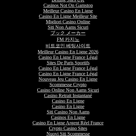
Casinos Not On Gamstop
Meilleur Casino En Ligne
Casino En Ligne Meilleur Site
Migliori Casino Online
Siti Non Aams Sicuri
ブック メーカー
FM 카지노
비트코인 베팅사이트
Meilleur Casino En Ligne 2026
Casino En Ligne France Légal
Sites De Paris Sportifs
Casino En Ligne France Légal
Casino En Ligne France Légal
Nouveau Jeu Casino En Ligne
Scommesse Crypto
Casino Online Non Aams Sicuri
Casino Retrait Instantané
Casino En Ligne
Casino En Ligne
Siti Casino Non Aams
Casinos En Ligne
Casino En Ligne Argent Réel France
Crypto Casino Sites
Nuovi Siti Scommesse