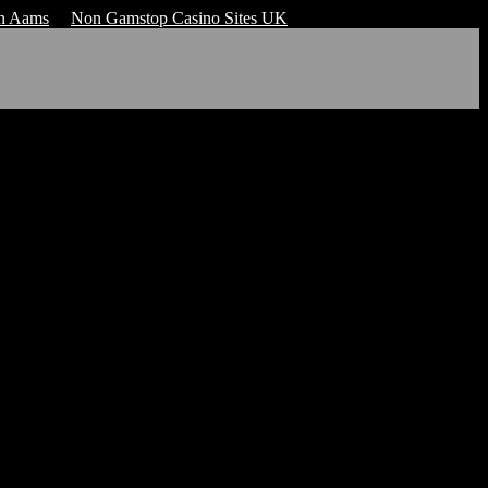
on Aams
Non Gamstop Casino Sites UK