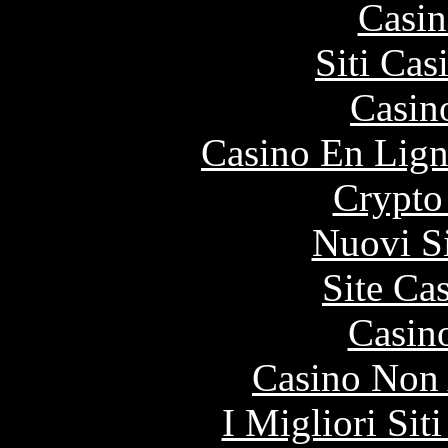
Casin
Siti Ca
Casin
Casino En Lign
Crypto
Nuovi S
Site Ca
Casin
Casino Non
I Migliori Si