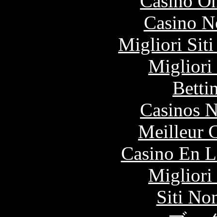
Casino O
Casino N
Migliori Sit
Migliori
Betti
Casinos 
Meilleur 
Casino En L
Migliori
Siti No