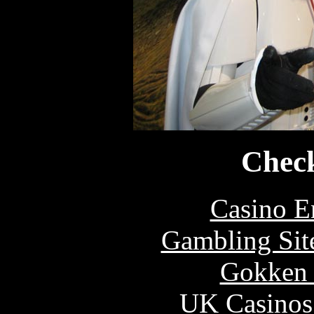
Check
Casino E
Gambling Sit
Gokken 
UK Casinos