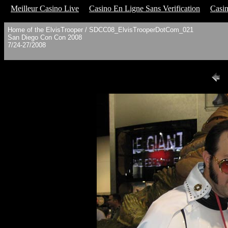
Meilleur Casino Live
Casino En Ligne Sans Verification
Casi
Home of the ElvisTrooper / SDCC08_ElvisTrooperDotCom_021
San Diego Con Con 2008
7/24-27/2008