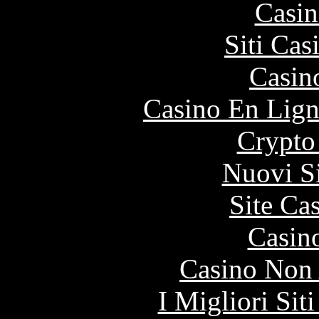
Casin
Siti Ca
Casin
Casino En Lign
Crypto
Nuovi S
Site Ca
Casin
Casino Non
I Migliori Si