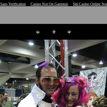
Sans Verification
Casino Not On Gamstop
Siti Casino Online N