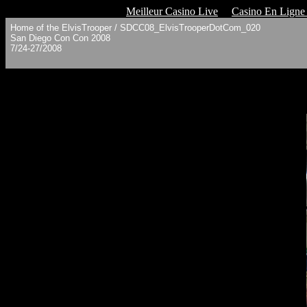
Meilleur Casino Live
Casino En Ligne 
Home of the ElvisTrooper / SDCC08_ElvisTrooperDotCom_020
San Diego Con Con 2008
7/24-27/2008