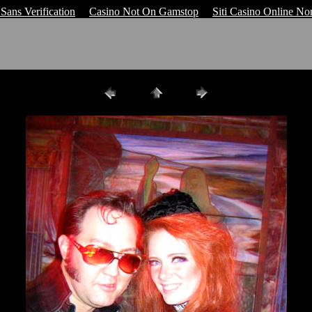
Sans Verification
Casino Not On Gamstop
Siti Casino Online N