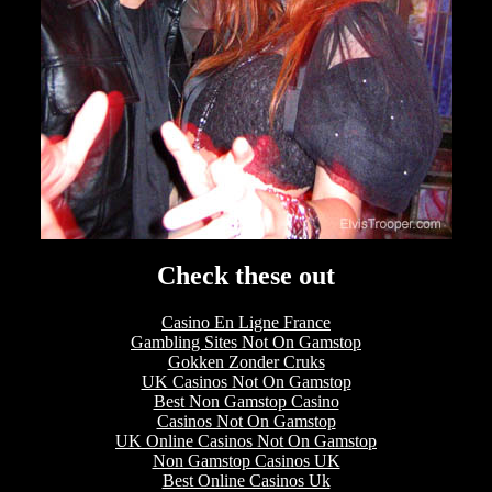
Check these out
Casino En Ligne France
Gambling Sites Not On Gamstop
Gokken Zonder Cruks
UK Casinos Not On Gamstop
Best Non Gamstop Casino
Casinos Not On Gamstop
UK Online Casinos Not On Gamstop
Non Gamstop Casinos UK
Best Online Casinos Uk