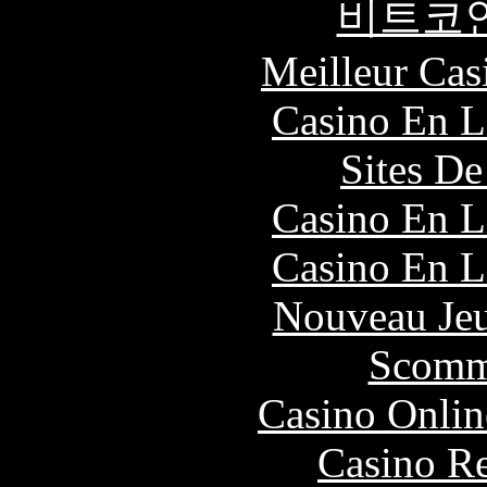
비트코
Meilleur Cas
Casino En L
Sites De
Casino En L
Casino En L
Nouveau Jeu
Scomm
Casino Onlin
Casino Re