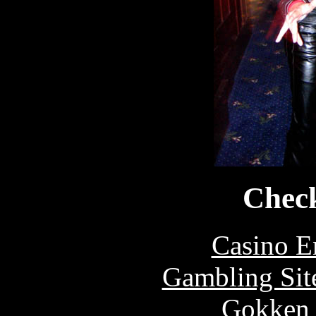
Check
Casino E
Gambling Sit
Gokken 