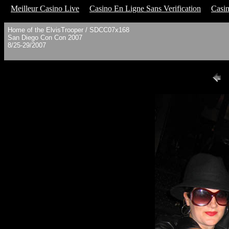
Meilleur Casino Live
Casino En Ligne Sans Verification
Casi
Home of the ElvisTrooper / SDCC07x168
San Diego Con Con 2007
8/25-29/2007