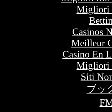
Migliori
Betti
Casinos 
Meilleur 
Casino En L
Migliori
Siti No
ブッ
F