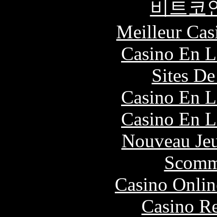
비트코
Meilleur Cas
Casino En L
Sites De
Casino En L
Casino En L
Nouveau Jeu
Scomm
Casino Onlin
Casino Re