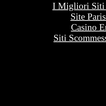
I Migliori Si
Site Pari
Casino E
Siti Scommes