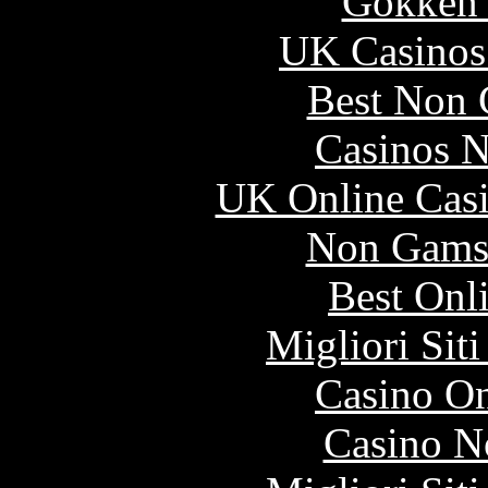
Gokken 
UK Casinos
Best Non 
Casinos 
UK Online Cas
Non Gams
Best Onl
Migliori Sit
Casino O
Casino N