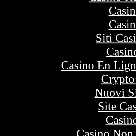
Casin
Casin
Siti Ca
Casin
Casino En Lign
Crypto
Nuovi S
Site Ca
Casin
Casino Non