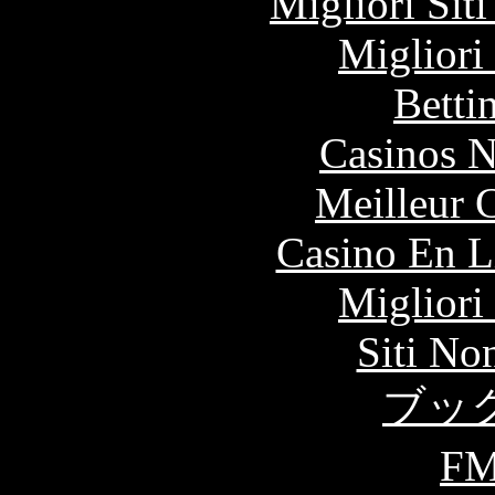
Migliori Sit
Migliori
Betti
Casinos 
Meilleur 
Casino En L
Migliori
Siti No
ブッ
F