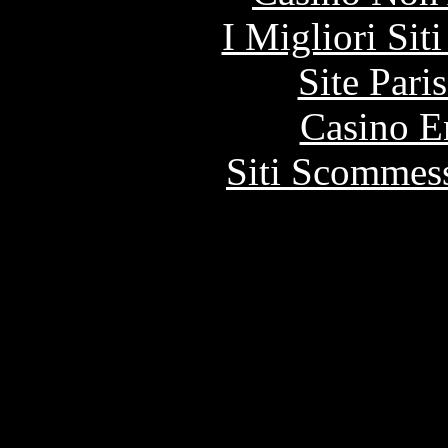
I Migliori Si
Site Pari
Casino E
Siti Scommes