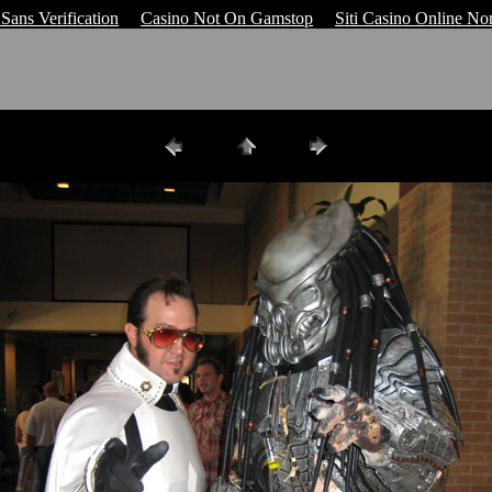
Sans Verification
Casino Not On Gamstop
Siti Casino Online N