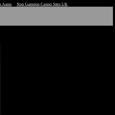
on Aams
Non Gamstop Casino Sites UK