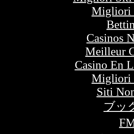
Migliori
Betti
Casinos 
Meilleur 
Casino En L
Migliori
Siti No
ブッ
F