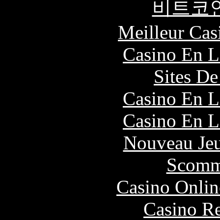
비트코
Meilleur Cas
Casino En L
Sites De
Casino En L
Casino En L
Nouveau Jeu
Scomm
Casino Onlin
Casino Re