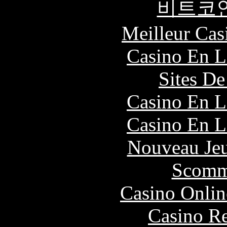
비트코
Meilleur Cas
Casino En L
Sites De
Casino En L
Casino En L
Nouveau Jeu
Scomm
Casino Onlin
Casino Re