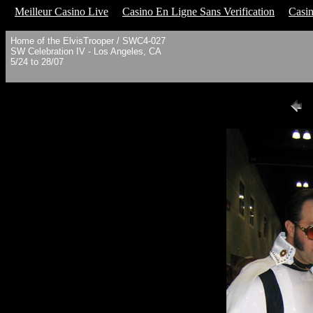
Meilleur Casino Live
Casino En Ligne Sans Verification
Casi
Home of the ElvisTrooper / SWC4-027
SW Celebration IV - Los Angeles, CA
5/24 to 28/07