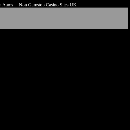
on Aams
Non Gamstop Casino Sites UK