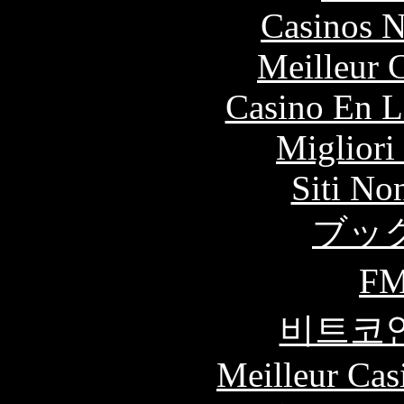
Casinos 
Meilleur 
Casino En L
Migliori
Siti No
ブッ
F
비트코
Meilleur Cas