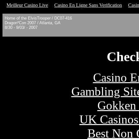
Meilleur Casino Live
Casino En Ligne Sans Verification
Casi
Home of the ElvisTrooper / DC07-416
Dragon*Con 2007 / Atlanta, GA
8/30 - 9/03/ - 2007
Check
Casino E
Gambling Sit
Gokken 
UK Casinos
Best Non 