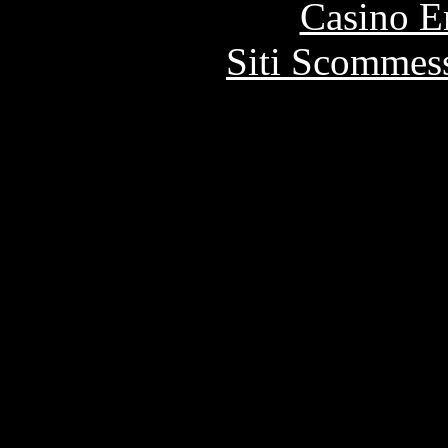
Casino E
Siti Scommes