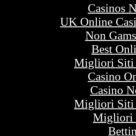
Casinos 
UK Online Cas
Non Gams
Best Onl
Migliori Sit
Casino O
Casino N
Migliori Sit
Migliori
Betti