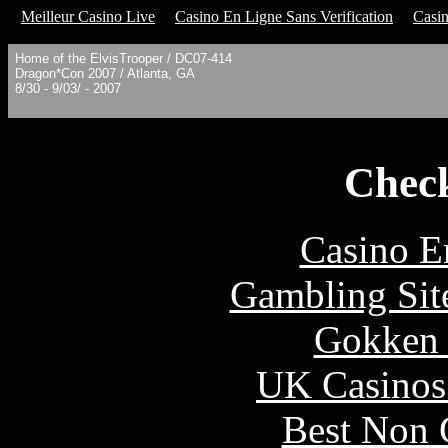
Meilleur Casino Live
Casino En Ligne Sans Verification
Casi
Home of the ElvisTrooper / DC07-414
Dragon*Con 2007 / Atlanta, GA
8/30 - 9/03/ - 2007
Check
Casino E
Gambling Sit
Gokken 
UK Casinos
Best Non 