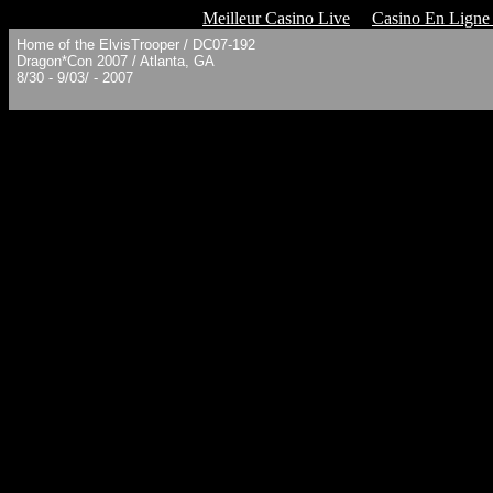
Meilleur Casino Live
Casino En Ligne 
Home of the ElvisTrooper / DC07-192
Dragon*Con 2007 / Atlanta, GA
8/30 - 9/03/ - 2007