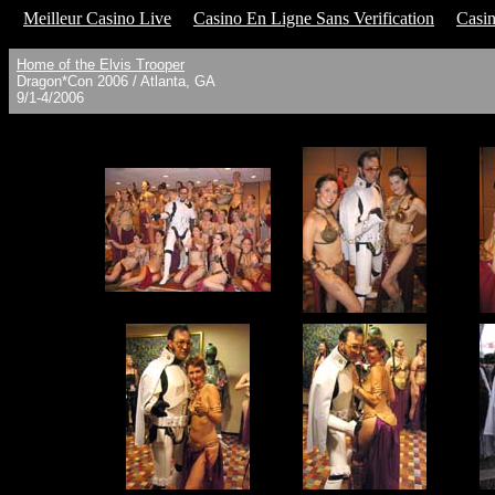
Meilleur Casino Live
Casino En Ligne Sans Verification
Casi
Home of the Elvis Trooper
Dragon*Con 2006 / Atlanta, GA
9/1-4/2006