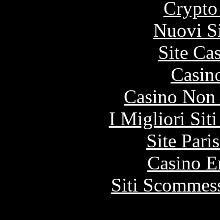
Crypto
Nuovi S
Site Ca
Casin
Casino Non
I Migliori Si
Site Pari
Casino E
Siti Scommes