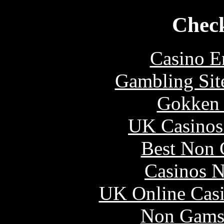
Check
Casino E
Gambling Sit
Gokken 
UK Casinos
Best Non 
Casinos 
UK Online Cas
Non Gams