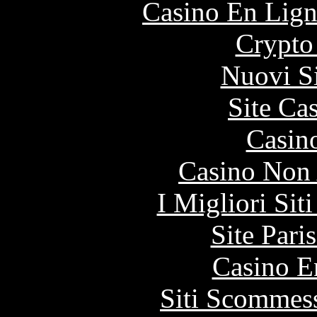
Casino En Lign
Crypto
Nuovi S
Site Ca
Casin
Casino Non
I Migliori Si
Site Pari
Casino E
Siti Scommes