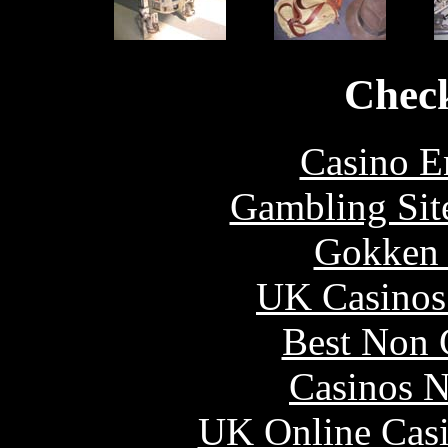
Check
Casino E
Gambling Sit
Gokken 
UK Casinos
Best Non 
Casinos 
UK Online Cas