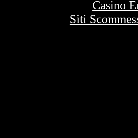
Casino E
Siti Scommes