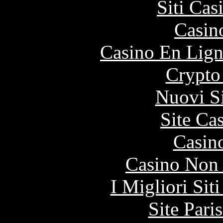
Siti Ca
Casin
Casino En Lign
Crypto
Nuovi S
Site Ca
Casin
Casino Non
I Migliori Si
Site Pari