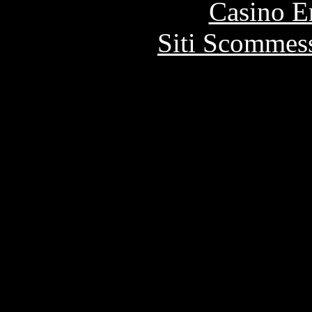
Casino E
Siti Scommes