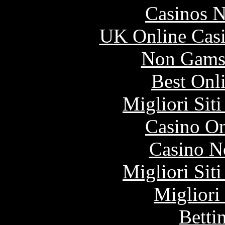
Casinos 
UK Online Cas
Non Gams
Best Onl
Migliori Sit
Casino O
Casino N
Migliori Sit
Migliori
Betti