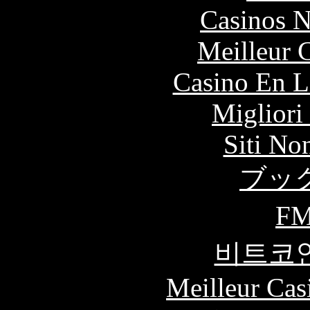
Casinos 
Meilleur 
Casino En L
Migliori
Siti No
ブッ
F
비트코
Meilleur Cas