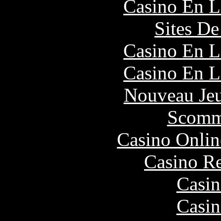
Casino En L
Sites De
Casino En L
Casino En L
Nouveau Jeu
Scomm
Casino Onlin
Casino Re
Casin
Casin