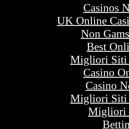
Casinos 
UK Online Cas
Non Gams
Best Onl
Migliori Sit
Casino O
Casino N
Migliori Sit
Migliori
Betti