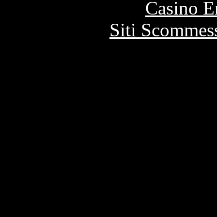
Casino E
Siti Scommes