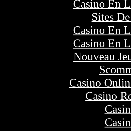
Casino En L
Sites De
Casino En L
Casino En L
Nouveau Jeu
Scomm
Casino Onlin
Casino Re
Casin
Casin