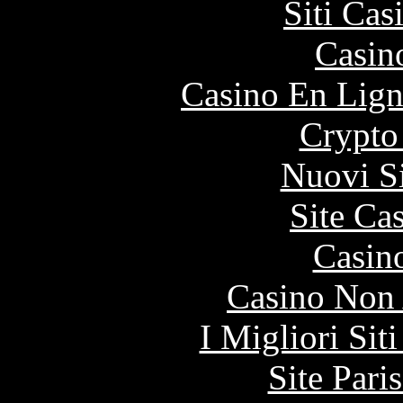
Siti Ca
Casin
Casino En Lign
Crypto
Nuovi S
Site Ca
Casin
Casino Non
I Migliori Si
Site Pari