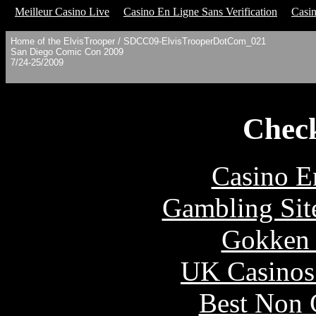
Meilleur Casino Live
Casino En Ligne Sans Verification
Casi
Home of the ElvisTrooper / SDCC09-ElvisTrooperDotCom_021
San Diego Comic Con 2009
7/24-25/2009
Check
Casino E
Gambling Sit
Gokken 
UK Casinos
Best Non 