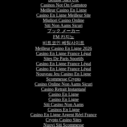
Casinos Not On Gamstop
Meilleur Casino En Ligne
Casino En Ligne Meilleur Site
Migliori Casino Online
Siti Non Aams Sicuri
ブック メーカー
FM 카지노
비트코인 베팅사이트
Meilleur Casino En Ligne 2026
Casino En Ligne France Légal
Sites De Paris Sportifs
Casino En Ligne France Légal
Casino En Ligne France Légal
Nouveau Jeu Casino En Ligne
Scommesse Crypto
Casino Online Non Aams Sicuri
Casino Retrait Instantané
Casino En Ligne
Casino En Ligne
Siti Casino Non Aams
Casinos En Ligne
Casino En Ligne Argent Réel France
Crypto Casino Sites
Nuovi Siti Scommesse