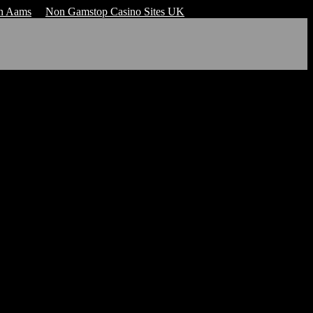
on Aams
Non Gamstop Casino Sites UK