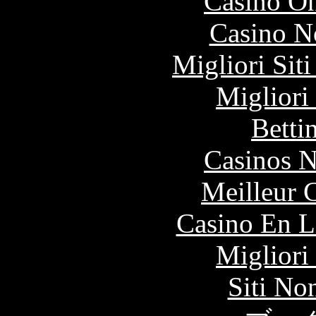
Casino O
Casino N
Migliori Sit
Migliori
Betti
Casinos 
Meilleur 
Casino En L
Migliori
Siti No