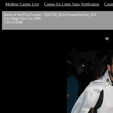
Meilleur Casino Live
Casino En Ligne Sans Verification
Casi
Home of the ElvisTrooper / SDCC08_ElvisTrooperDotCom_074
San Diego Con Con 2008
7/24-27/2008