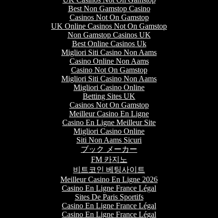
Best Non Gamstop Casino
Casinos Not On Gamstop
UK Online Casinos Not On Gamstop
Non Gamstop Casinos UK
Best Online Casinos Uk
Migliori Siti Casino Non Aams
Casino Online Non Aams
Casino Not On Gamstop
Migliori Siti Casino Non Aams
Migliori Casino Online
Betting Sites UK
Casinos Not On Gamstop
Meilleur Casino En Ligne
Casino En Ligne Meilleur Site
Migliori Casino Online
Siti Non Aams Sicuri
ブック メーカー
FM 카지노
비트코인 베팅사이트
Meilleur Casino En Ligne 2026
Casino En Ligne France Légal
Sites De Paris Sportifs
Casino En Ligne France Légal
Casino En Ligne France Légal