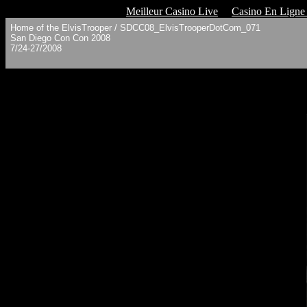
Meilleur Casino Live
Casino En Ligne 
Home of the ElvisTrooper / SDCC08_ElvisTrooperDotCom_071
San Diego Con Con 2008
7/24-27/2008