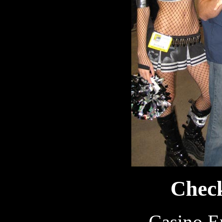
Check
Casino E