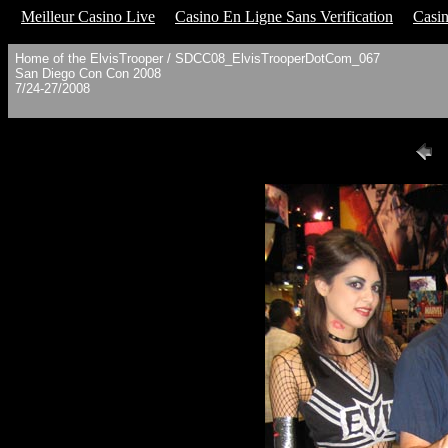
Meilleur Casino Live
Casino En Ligne Sans Verification
Casi
Home of the ElvisTrooper / SDCC08_ElvisTrooperDotCom_067
San Diego Con Con 2008
7/24-27/2008