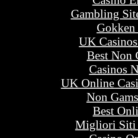
Gambling Sit
Gokken 
UK Casinos
Best Non 
Casinos 
UK Online Cas
Non Gams
Best Onl
Migliori Sit