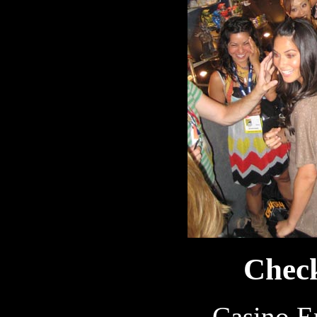
Check
Casino E