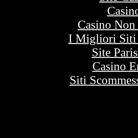
Casin
Casino Non
I Migliori Si
Site Pari
Casino E
Siti Scommes