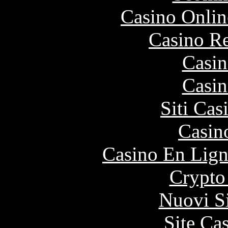
Casino Onlin
Casino Re
Casin
Casin
Siti Ca
Casin
Casino En Lign
Crypto
Nuovi S
Site Ca