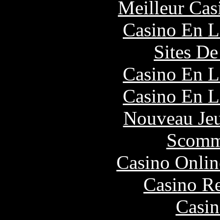
Meilleur Cas
Casino En L
Sites De
Casino En L
Casino En L
Nouveau Jeu
Scomm
Casino Onlin
Casino Re
Casin