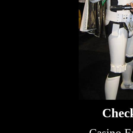
Check
Casino E