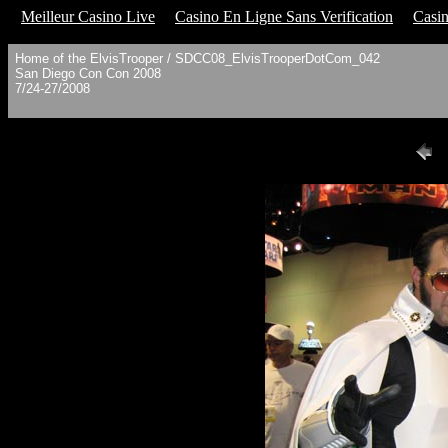
Meilleur Casino Live
Casino En Ligne Sans Verification
Casi
Home of the ElvisTrooper / SDCC08_ElvisTrooperDotCom_042
San Diego Con Con 2008
7/24-27/2008