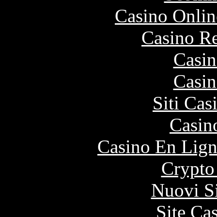
Casino Onlin
Casino Re
Casin
Casin
Siti Ca
Casin
Casino En Lign
Crypto
Nuovi S
Site Ca