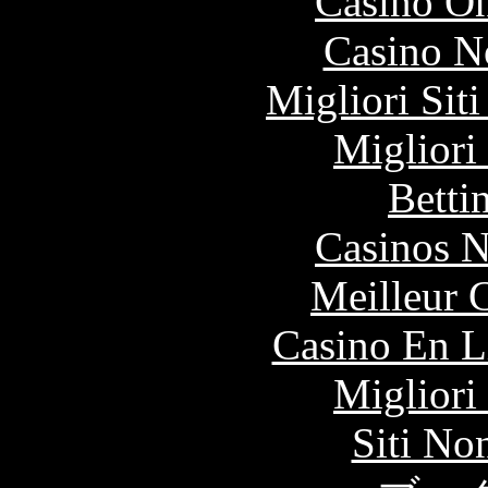
Casino O
Casino N
Migliori Sit
Migliori
Betti
Casinos 
Meilleur 
Casino En L
Migliori
Siti No