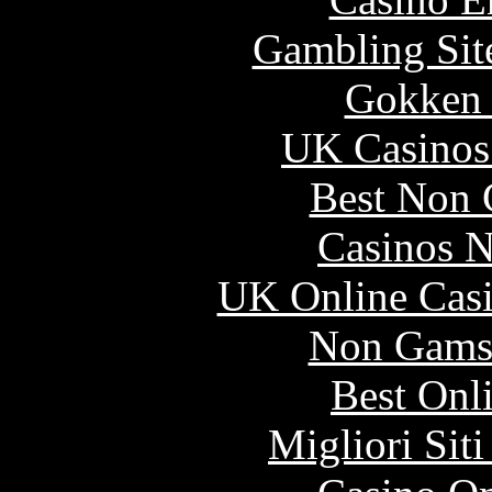
Gambling Sit
Gokken 
UK Casinos
Best Non 
Casinos 
UK Online Cas
Non Gams
Best Onl
Migliori Sit