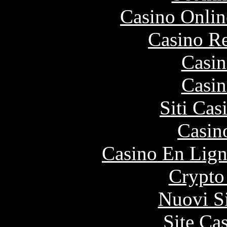
Casino Onlin
Casino Re
Casin
Casin
Siti Ca
Casin
Casino En Lign
Crypto
Nuovi S
Site Ca