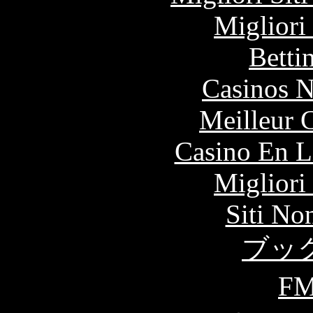
Migliori
Betti
Casinos 
Meilleur 
Casino En L
Migliori
Siti No
ブッ
F