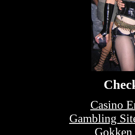
Check
Casino E
Gambling Sit
Gokken 