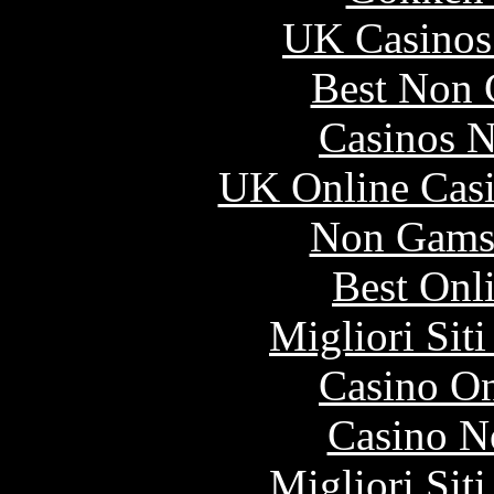
UK Casinos
Best Non 
Casinos 
UK Online Cas
Non Gams
Best Onl
Migliori Sit
Casino O
Casino N
Migliori Sit