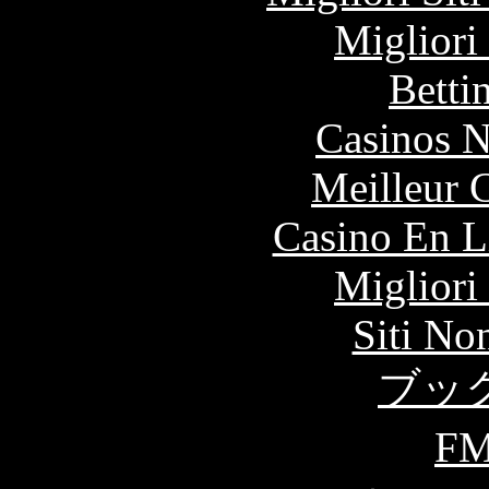
Migliori
Betti
Casinos 
Meilleur 
Casino En L
Migliori
Siti No
ブッ
F