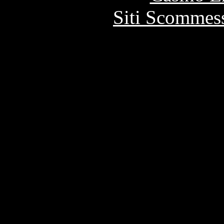
Siti Scommes