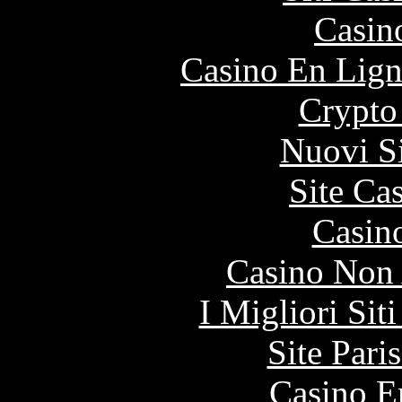
Casin
Casino En Lign
Crypto
Nuovi S
Site Ca
Casin
Casino Non
I Migliori Si
Site Pari
Casino E