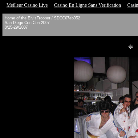
Meilleur Casino Live
Casino En Ligne Sans Verification
Casi
Home of the ElvisTrooper / SDCC07eb052
San Diego Con Con 2007
8/25-29/2007