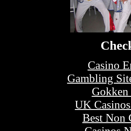
Check
Casino E
Gambling Sit
Gokken 
UK Casinos
Best Non 
Casinos 